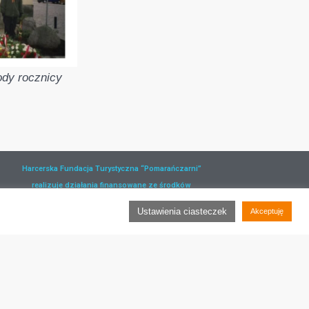
dy rocznicy
Harcerska Fundacja Turystyczna “Pomarańczarni”
realizuje działania finansowane ze środków
Rządowego Programu Rozwoju Organizacji
Ustawienia ciasteczek
Akceptuję
Obywatelskich na lata 2018-2030.