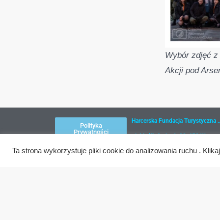
Wybór zdjęć z
Akcji pod Arse
Harcerska Fundacja Turystyczna 
Polityka
Prywatności
ul. Myśliwiecka 6, 00-459 Warsz
Klauzula
Ta strona wykorzystuje pliki cookie do analizowania ruchu . Kli
NIP: 526-16- 70-446
Informacyjna
RODO
REGON: 010824220
KRS: 0000211613