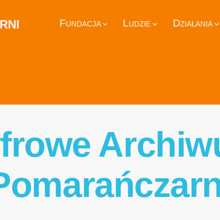
rni
Fundacja
Ludzie
Działania
frowe Archi
Pomarańczarn