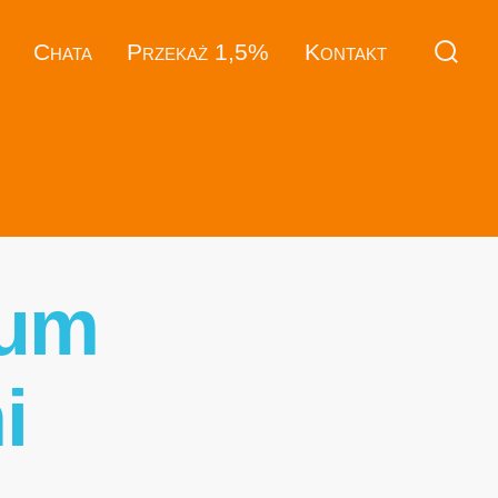
Chata
Przekaż 1,5%
Kontakt
wum
i