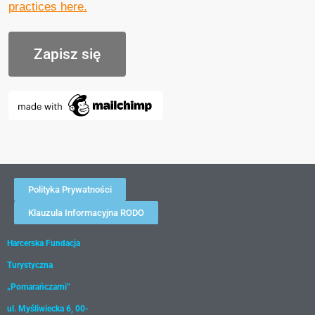
practices here.
Polityka Prywatności
Klauzula Informacyjna RODO
Harcerska Fundacja
Turystyczna
„Pomarańczarni”
ul. Myśliwiecka 6, 00-